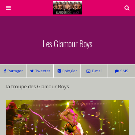
Les Glamour Boys
Partager
Tweeter
Épingler
E-mail
SMS
la troupe des Glamour Boys