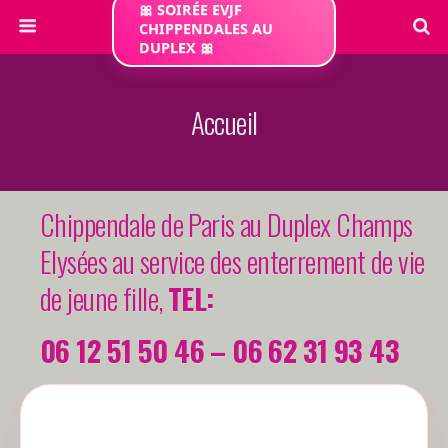
🎀 SOIRÉE EVJF
CHIPPENDALES AU
DUPLEX 🎀
Accueil
Chippendale de Paris au Duplex Champs
Elysées au service des enterrement de vie
de jeune fille,
TEL:
06 12 51 50 46 –
06 62 31 93 43