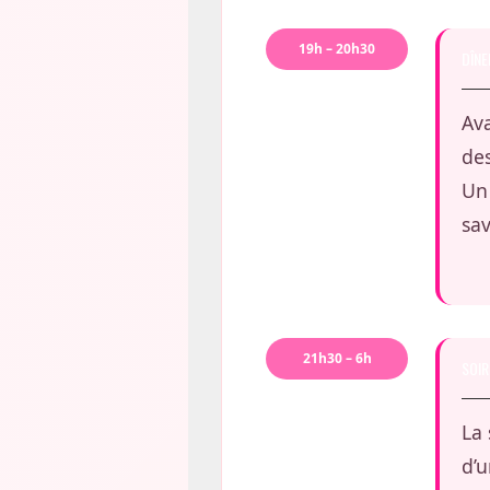
19h – 20h30
DÎNE
Ava
des
Un 
sav
21h30 – 6h
SOIR
La 
d’u