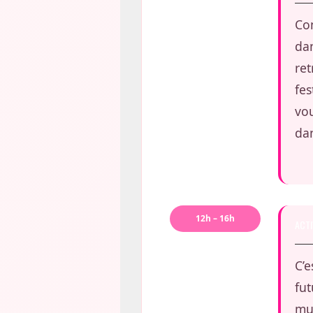
Co
dan
ret
fe
vo
da
12h – 16h
ACTI
C’e
fut
mul