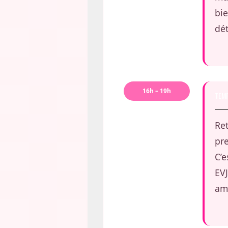
bie
dét
16h – 19h
TEMP
Ret
pre
C’e
EVJ
amb