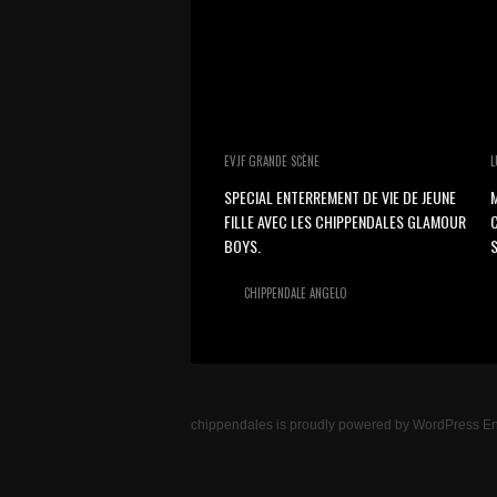
EVJF GRANDE SCÈNE
L
SPECIAL ENTERREMENT DE VIE DE JEUNE
M
FILLE AVEC LES CHIPPENDALES GLAMOUR
BOYS.
S
CHIPPENDALE ANGELO
chippendales
is proudly powered by
WordPress
En