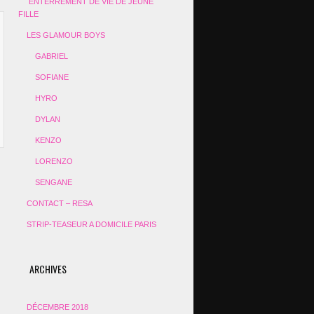
ENTERREMENT DE VIE DE JEUNE
FILLE
LES GLAMOUR BOYS
GABRIEL
SOFIANE
HYRO
DYLAN
KENZO
LORENZO
SENGANE
CONTACT – RESA
STRIP-TEASEUR A DOMICILE PARIS
ARCHIVES
DÉCEMBRE 2018