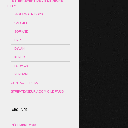
ENTERREMENT DE VIE DE JEUNE
FILLE
LES GLAMOUR BOYS
GABRIEL
SOFIANE
HYRO
DYLAN
KENZO
LORENZO
SENGANE
CONTACT – RESA
STRIP-TEASEUR A DOMICILE PARIS
ARCHIVES
DÉCEMBRE 2018