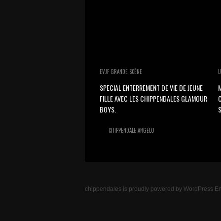
EVJF GRANDE SCÈNE
L
SPECIAL ENTERREMENT DE VIE DE JEUNE
M
FILLE AVEC LES CHIPPENDALES GLAMOUR
BOYS.
S
CHIPPENDALE ANGELO
chippendales
is proudly powered by
WordPress
En