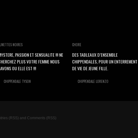
UNETTES NOIRES
CHORE
YSTERE, PASSION ET SENSUALITE !!! NE
DES TABLEAUX D‘ENSEMBLE
CHERCHEZ PLUS VOTRE FEMME NOUS
CHIPPENDALES, POUR UN ENTERREMENT
AVONS OU ELLE EST !!!
DE VIE DE JEUNE FILLE.
CHIPPENDALE TYSON
CHIPPENDALE LORENZO
tries (RSS)
and
Comments (RSS)