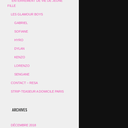
ENTERREMENT DE VIE DE JEUNE
FILLE
LES GLAMOUR BOYS
GABRIEL
SOFIANE
HYRO
DYLAN
KENZO
LORENZO
SENGANE
CONTACT – RESA
STRIP-TEASEUR A DOMICILE PARIS
ARCHIVES
DÉCEMBRE 2018