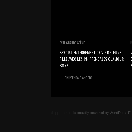
EVJF GRANDE SCÈNE
L
SPECIAL ENTERREMENT DE VIE DE JEUNE
M
FILLE AVEC LES CHIPPENDALES GLAMOUR
BOYS.
S
CHIPPENDALE ANGELO
chippendales
is proudly powered by
WordPress
En