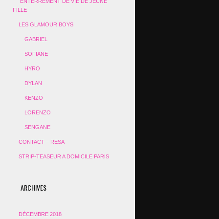
ENTERREMENT DE VIE DE JEUNE
FILLE
LES GLAMOUR BOYS
GABRIEL
SOFIANE
HYRO
DYLAN
KENZO
LORENZO
SENGANE
CONTACT – RESA
STRIP-TEASEUR A DOMICILE PARIS
ARCHIVES
DÉCEMBRE 2018