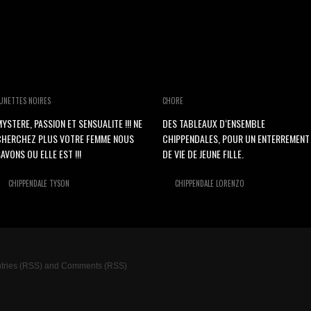
UNETTES NOIRES
CHORE
YSTERE, PASSION ET SENSUALITE !!! NE
DES TABLEAUX D‘ENSEMBLE
CHERCHEZ PLUS VOTRE FEMME NOUS
CHIPPENDALES, POUR UN ENTERREMENT
AVONS OU ELLE EST !!!
DE VIE DE JEUNE FILLE.
CHIPPENDALE TYSON
CHIPPENDALE LORENZO
tries (RSS)
and
Comments (RSS)