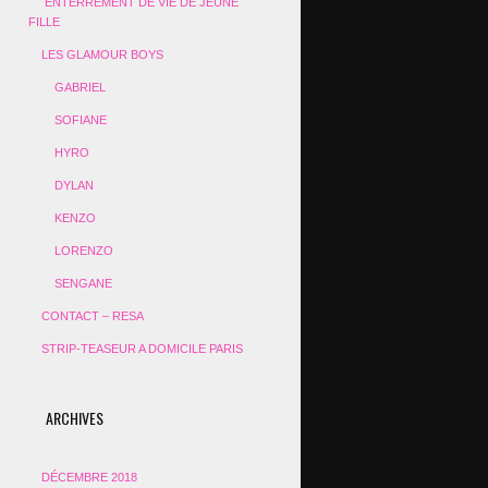
ENTERREMENT DE VIE DE JEUNE
FILLE
LES GLAMOUR BOYS
GABRIEL
SOFIANE
HYRO
DYLAN
KENZO
LORENZO
SENGANE
CONTACT – RESA
STRIP-TEASEUR A DOMICILE PARIS
ARCHIVES
DÉCEMBRE 2018