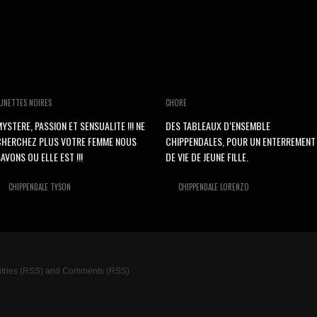
UNETTES NOIRES
CHORE
YSTERE, PASSION ET SENSUALITE !!! NE
DES TABLEAUX D‘ENSEMBLE
CHERCHEZ PLUS VOTRE FEMME NOUS
CHIPPENDALES, POUR UN ENTERREMENT
AVONS OU ELLE EST !!!
DE VIE DE JEUNE FILLE.
CHIPPENDALE TYSON
CHIPPENDALE LORENZO
tries (RSS)
and
Comments (RSS)