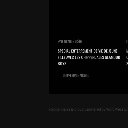
EVJF GRANDE SCÈNE
L
SPECIAL ENTERREMENT DE VIE DE JEUNE
M
FILLE AVEC LES CHIPPENDALES GLAMOUR
BOYS.
S
CHIPPENDALE ANGELO
chippendales
is proudly powered by
WordPress
En