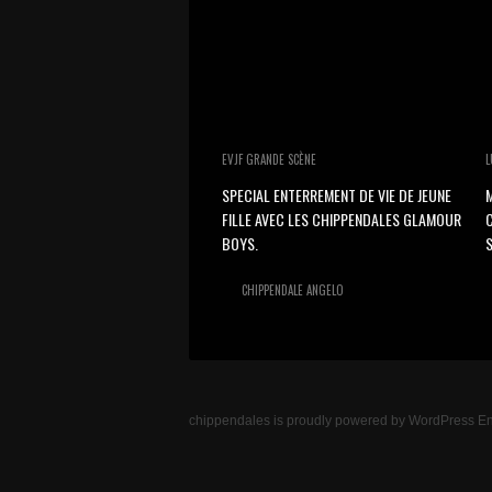
EVJF GRANDE SCÈNE
L
SPECIAL ENTERREMENT DE VIE DE JEUNE
M
FILLE AVEC LES CHIPPENDALES GLAMOUR
BOYS.
S
CHIPPENDALE ANGELO
chippendales
is proudly powered by
WordPress
En