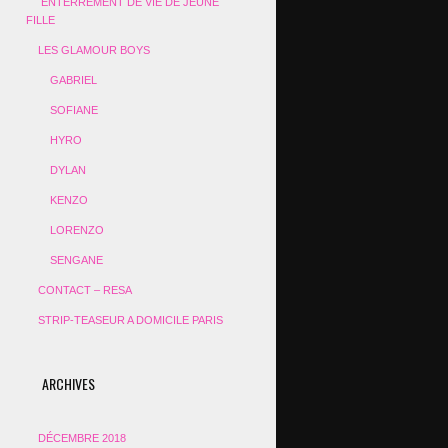
ENTERREMENT DE VIE DE JEUNE
FILLE
LES GLAMOUR BOYS
GABRIEL
SOFIANE
HYRO
DYLAN
KENZO
LORENZO
SENGANE
CONTACT – RESA
STRIP-TEASEUR A DOMICILE PARIS
ARCHIVES
DÉCEMBRE 2018