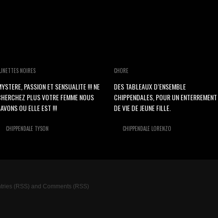
UNETTES NOIRES
CHORE
YSTERE, PASSION ET SENSUALITE !!! NE
DES TABLEAUX D‘ENSEMBLE
CHERCHEZ PLUS VOTRE FEMME NOUS
CHIPPENDALES, POUR UN ENTERREMENT
AVONS OU ELLE EST !!!
DE VIE DE JEUNE FILLE.
CHIPPENDALE TYSON
CHIPPENDALE LORENZO
tries (RSS)
and
Comments (RSS)