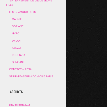
ENTERREMENT DE VIE DE JEUNE
FILLE
LES GLAMOUR BOYS
GABRIEL
SOFIANE
HYRO
DYLAN
KENZO
LORENZO
SENGANE
CONTACT – RESA
STRIP-TEASEUR A DOMICILE PARIS
ARCHIVES
DÉCEMBRE 2018