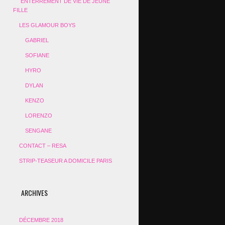
ENTERREMENT DE VIE DE JEUNE
FILLE
LES GLAMOUR BOYS
GABRIEL
SOFIANE
HYRO
DYLAN
KENZO
LORENZO
SENGANE
CONTACT – RESA
STRIP-TEASEUR A DOMICILE PARIS
ARCHIVES
DÉCEMBRE 2018