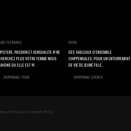
UNETTES NOIRES
CHORE
YSTERE, PASSION ET SENSUALITE !!! NE
DES TABLEAUX D‘ENSEMBLE
CHERCHEZ PLUS VOTRE FEMME NOUS
CHIPPENDALES, POUR UN ENTERREMENT
AVONS OU ELLE EST !!!
DE VIE DE JEUNE FILLE.
CHIPPENDALE TYSON
CHIPPENDALE LORENZO
tries (RSS)
and
Comments (RSS)