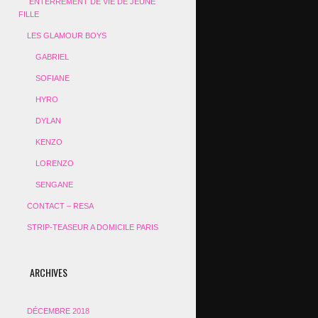
ENTERREMENT DE VIE DE JEUNE
FILLE
LES GLAMOUR BOYS
GABRIEL
SOFIANE
HYRO
DYLAN
KENZO
LORENZO
SENGANE
CONTACT – RESA
STRIP-TEASEUR A DOMICILE PARIS
ARCHIVES
DÉCEMBRE 2018