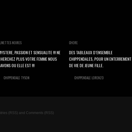
UNETTES NOIRES
CHORE
YSTERE, PASSION ET SENSUALITE !!! NE
DES TABLEAUX D‘ENSEMBLE
CHERCHEZ PLUS VOTRE FEMME NOUS
CHIPPENDALES, POUR UN ENTERREMENT
AVONS OU ELLE EST !!!
DE VIE DE JEUNE FILLE.
CHIPPENDALE TYSON
CHIPPENDALE LORENZO
tries (RSS)
and
Comments (RSS)