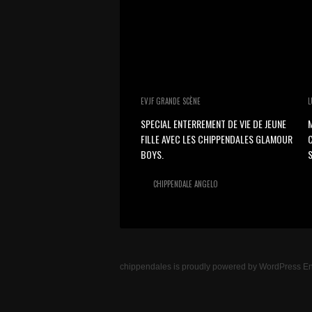
EVJF GRANDE SCÈNE
L
SPECIAL ENTERREMENT DE VIE DE JEUNE
M
FILLE AVEC LES CHIPPENDALES GLAMOUR
BOYS.
S
CHIPPENDALE ANGELO
chippendales
is proudly powered by
WordPress
En