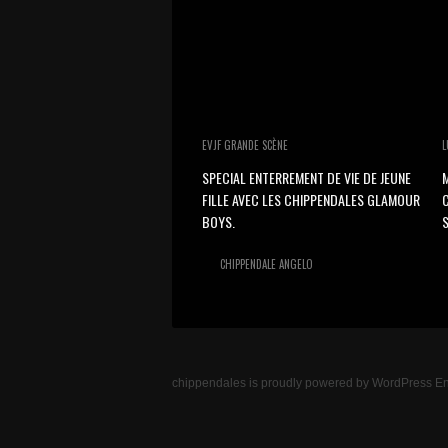
EVJF GRANDE SCÈNE
L
SPECIAL ENTERREMENT DE VIE DE JEUNE
M
FILLE AVEC LES CHIPPENDALES GLAMOUR
BOYS.
S
CHIPPENDALE ANGELO
chippendales
is proudly powered by
WordPress
En