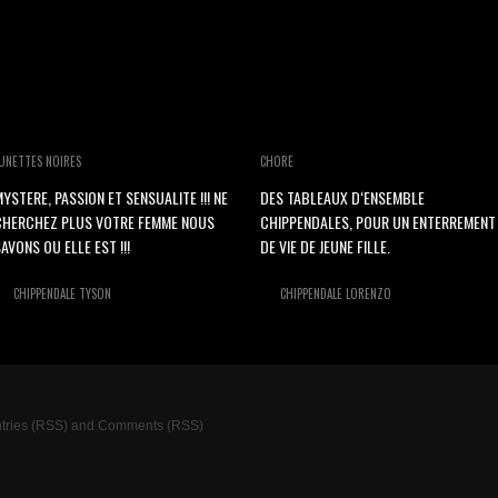
UNETTES NOIRES
CHORE
YSTERE, PASSION ET SENSUALITE !!! NE
DES TABLEAUX D‘ENSEMBLE
CHERCHEZ PLUS VOTRE FEMME NOUS
CHIPPENDALES, POUR UN ENTERREMENT
AVONS OU ELLE EST !!!
DE VIE DE JEUNE FILLE.
CHIPPENDALE TYSON
CHIPPENDALE LORENZO
tries (RSS)
and
Comments (RSS)