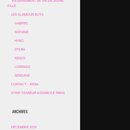
ENTERREMENT DE VIE DE JEUNE
FILLE
LES GLAMOUR BOYS
GABRIEL
SOFIANE
HYRO
DYLAN
KENZO
LORENZO
SENGANE
CONTACT – RESA
STRIP-TEASEUR A DOMICILE PARIS
ARCHIVES
DÉCEMBRE 2018