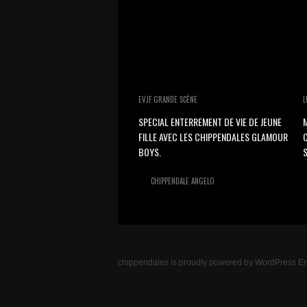
EVJF GRANDE SCÈNE
L
SPECIAL ENTERREMENT DE VIE DE JEUNE
M
FILLE AVEC LES CHIPPENDALES GLAMOUR
BOYS.
S
CHIPPENDALE ANGELO
chippendales
is proudly powered by
WordPress
En