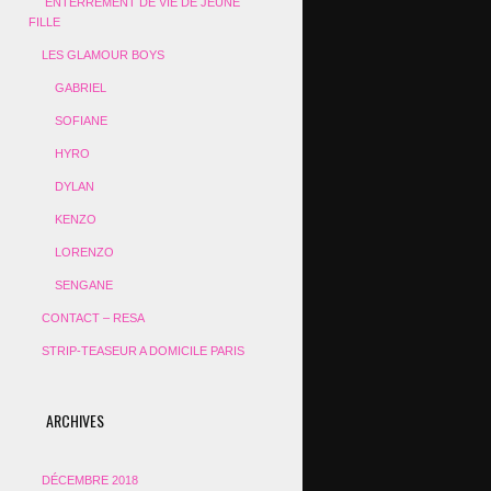
ENTERREMENT DE VIE DE JEUNE
FILLE
LES GLAMOUR BOYS
GABRIEL
SOFIANE
HYRO
DYLAN
KENZO
LORENZO
SENGANE
CONTACT – RESA
STRIP-TEASEUR A DOMICILE PARIS
ARCHIVES
DÉCEMBRE 2018