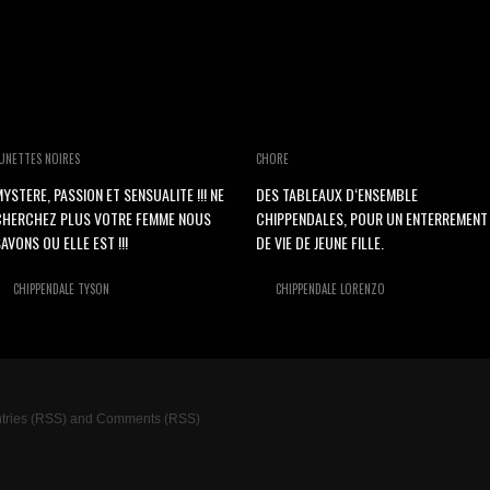
UNETTES NOIRES
CHORE
YSTERE, PASSION ET SENSUALITE !!! NE
DES TABLEAUX D‘ENSEMBLE
CHERCHEZ PLUS VOTRE FEMME NOUS
CHIPPENDALES, POUR UN ENTERREMENT
AVONS OU ELLE EST !!!
DE VIE DE JEUNE FILLE.
CHIPPENDALE TYSON
CHIPPENDALE LORENZO
tries (RSS)
and
Comments (RSS)