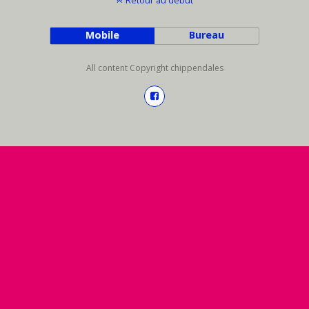
Retour au début
Mobile
Bureau
All content Copyright chippendales