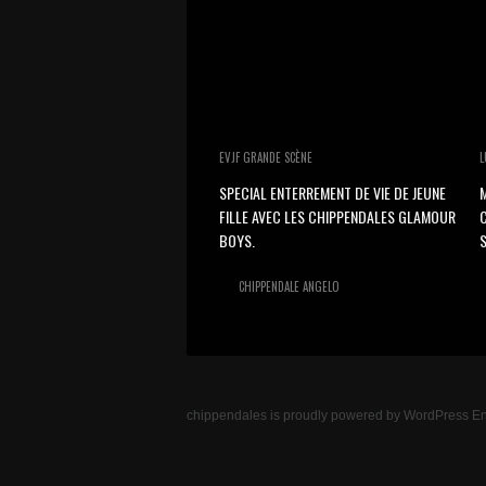
EVJF GRANDE SCÈNE
L
SPECIAL ENTERREMENT DE VIE DE JEUNE
M
FILLE AVEC LES CHIPPENDALES GLAMOUR
BOYS.
S
CHIPPENDALE ANGELO
chippendales
is proudly powered by
WordPress
En