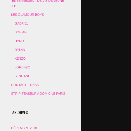
ENTERREMENT DE VIE DE JEUNE
FILLE
LES GLAMOUR BOYS
GABRIEL
SOFIANE
HYRO
DYLAN
KENZO
LORENZO
SENGANE
CONTACT – RESA
STRIP-TEASEUR A DOMICILE PARIS
ARCHIVES
DÉCEMBRE 2018