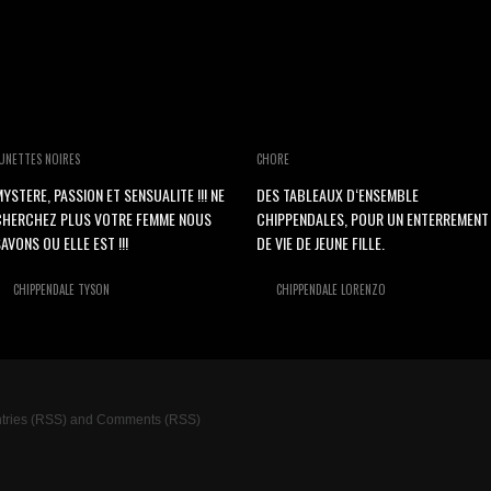
UNETTES NOIRES
CHORE
YSTERE, PASSION ET SENSUALITE !!! NE
DES TABLEAUX D‘ENSEMBLE
CHERCHEZ PLUS VOTRE FEMME NOUS
CHIPPENDALES, POUR UN ENTERREMENT
AVONS OU ELLE EST !!!
DE VIE DE JEUNE FILLE.
CHIPPENDALE TYSON
CHIPPENDALE LORENZO
tries (RSS)
and
Comments (RSS)