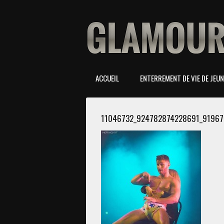
ACCUEIL
ENTERREMENT DE VIE DE JEUNE
11046732_924782874228691_9196