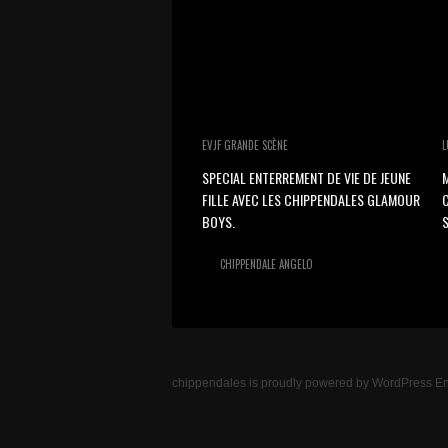
EVJF GRANDE SCÈNE
L
SPECIAL ENTERREMENT DE VIE DE JEUNE
M
FILLE AVEC LES CHIPPENDALES GLAMOUR
BOYS.
S
CHIPPENDALE ANGELO
chippendales
is proudly powered by
WordPress
En