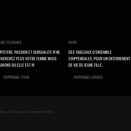
UNETTES NOIRES
CHORE
YSTERE, PASSION ET SENSUALITE !!! NE
DES TABLEAUX D‘ENSEMBLE
CHERCHEZ PLUS VOTRE FEMME NOUS
CHIPPENDALES, POUR UN ENTERREMENT
AVONS OU ELLE EST !!!
DE VIE DE JEUNE FILLE.
CHIPPENDALE TYSON
CHIPPENDALE LORENZO
tries (RSS)
and
Comments (RSS)