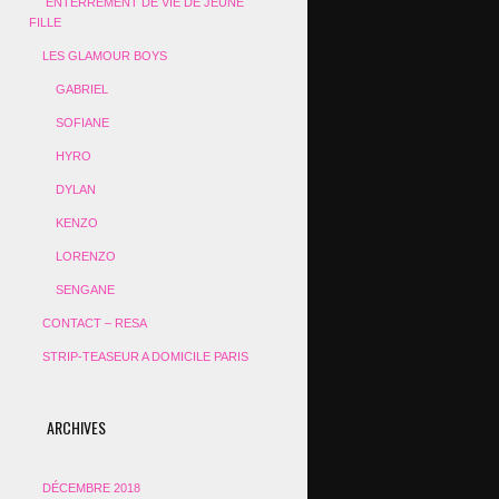
ENTERREMENT DE VIE DE JEUNE
FILLE
LES GLAMOUR BOYS
GABRIEL
SOFIANE
HYRO
DYLAN
KENZO
LORENZO
SENGANE
CONTACT – RESA
STRIP-TEASEUR A DOMICILE PARIS
ARCHIVES
DÉCEMBRE 2018