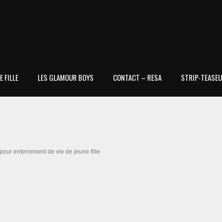
 FILLE
LES GLAMOUR BOYS
CONTACT – RESA
STRIP-TEASEU
our enterrement de vie de jeune fille