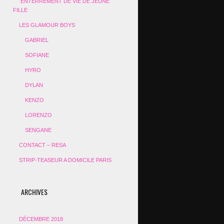
ENTERREMENT DE VIE DE JEUNE
FILLE
LES GLAMOUR BOYS
GABRIEL
SOFIANE
HYRO
DYLAN
KENZO
LORENZO
SENGANE
CONTACT – RESA
STRIP-TEASEUR A DOMICILE PARIS
ARCHIVES
DÉCEMBRE 2018