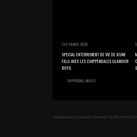
EVJF GRANDE SCÈNE
L
SPECIAL ENTERREMENT DE VIE DE JEUNE
M
FILLE AVEC LES CHIPPENDALES GLAMOUR
BOYS.
S
CHIPPENDALE ANGELO
chippendales
is proudly powered by
WordPress
En