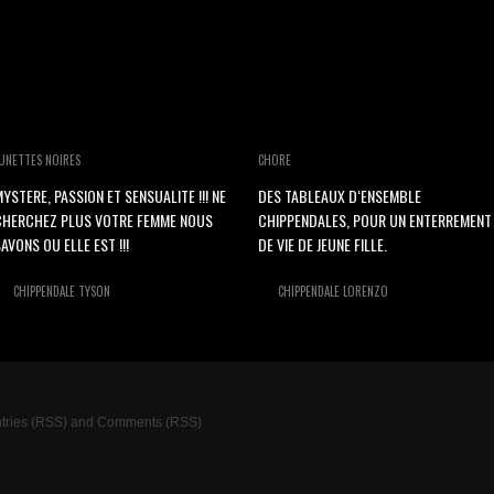
UNETTES NOIRES
CHORE
YSTERE, PASSION ET SENSUALITE !!! NE
DES TABLEAUX D‘ENSEMBLE
CHERCHEZ PLUS VOTRE FEMME NOUS
CHIPPENDALES, POUR UN ENTERREMENT
AVONS OU ELLE EST !!!
DE VIE DE JEUNE FILLE.
CHIPPENDALE TYSON
CHIPPENDALE LORENZO
tries (RSS)
and
Comments (RSS)