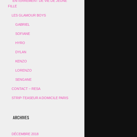
ENTERREMENT DE VIE DE JEUNE
FILLE
LES GLAMOUR BOYS
GABRIEL
SOFIANE
HYRO
DYLAN
KENZO
LORENZO
SENGANE
CONTACT – RESA
STRIP-TEASEUR A DOMICILE PARIS
ARCHIVES
DÉCEMBRE 2018