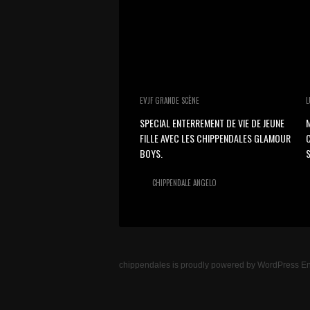
EVJF GRANDE SCÈNE
L
SPECIAL ENTERREMENT DE VIE DE JEUNE
M
FILLE AVEC LES CHIPPENDALES GLAMOUR
BOYS.
S
CHIPPENDALE ANGELO
chippendales
is proudly powered by
WordPress
En