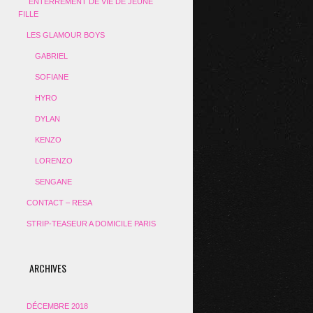
ENTERREMENT DE VIE DE JEUNE
FILLE
LES GLAMOUR BOYS
GABRIEL
SOFIANE
HYRO
DYLAN
KENZO
LORENZO
SENGANE
CONTACT – RESA
STRIP-TEASEUR A DOMICILE PARIS
ARCHIVES
DÉCEMBRE 2018