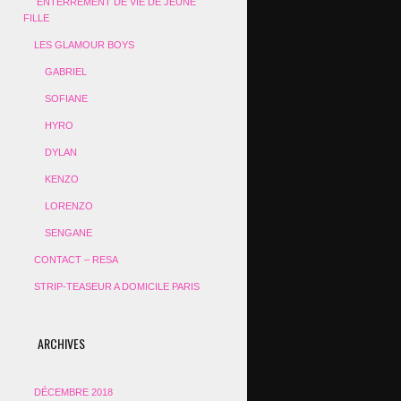
ENTERREMENT DE VIE DE JEUNE
FILLE
LES GLAMOUR BOYS
GABRIEL
SOFIANE
HYRO
DYLAN
KENZO
LORENZO
SENGANE
CONTACT – RESA
STRIP-TEASEUR A DOMICILE PARIS
ARCHIVES
DÉCEMBRE 2018