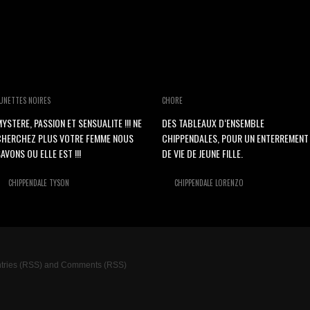
UNETTES NOIRES
CHORE
YSTERE, PASSION ET SENSUALITE !!! NE
DES TABLEAUX D‘ENSEMBLE
CHERCHEZ PLUS VOTRE FEMME NOUS
CHIPPENDALES, POUR UN ENTERREMENT
AVONS OU ELLE EST !!!
DE VIE DE JEUNE FILLE.
CHIPPENDALE TYSON
CHIPPENDALE LORENZO
tries (RSS)
and
Comments (RSS)