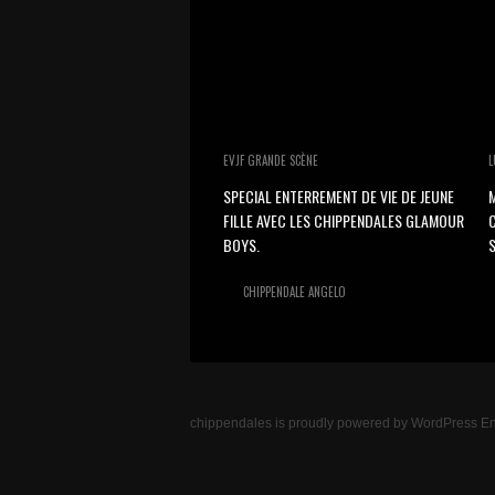
EVJF GRANDE SCÈNE
L
SPECIAL ENTERREMENT DE VIE DE JEUNE
M
FILLE AVEC LES CHIPPENDALES GLAMOUR
BOYS.
S
CHIPPENDALE ANGELO
chippendales
is proudly powered by
WordPress
En