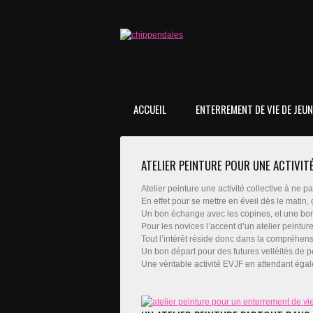
ACCUEIL
ENTERREMENT DE VIE DE JEUNE
ATELIER PEINTURE POUR UNE ACTIVIT
Atelier peinture une activité collective à ne p
En effet pour se mettre en éveil dès le matin, 
Un bon échange avec les copines, et une bon
Pour les novices l’accent d’un atelier peintur
Tout l’intérêt réside donc dans la compréhen
Un bon départ pour des futures velléités de pe
Une véritable activité EVJF en attendant éga