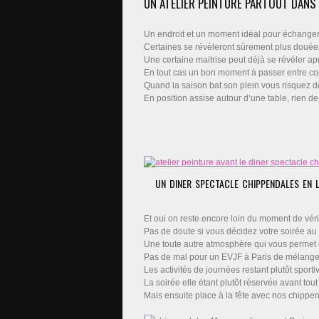
UN ATELIER PEINTURE PARTOUT DANS 
Un endroit et un moment idéal pour échanger s
Certaines se révèleront sûrement plus douées 
Une certaine maitrise peut déjà se révéler ap
En tout cas un bon moment à passer entre co
Quand la saison bat son plein vous risquez do
En position assise autour d’une table, rien 
UN DINER SPECTACLE CHIPPENDALES EN L
Et oui on reste encore loin du moment de vér
Pas de doute si vous décidez votre soirée au
Une toute autre atmosphère qui vous permet en
Pas de mal pour un EVJF à Paris de mélanger le
Les activités de journées restant plutôt sport
La soirée elle étant plutôt réservée avant tou
Mais ensuite place à la fête avec nos chippe