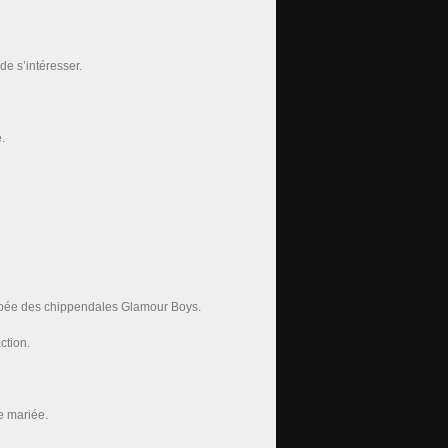
de s’intéresser.
.
cerbée des chippendales Glamour Boys.
ction.
e mariée.