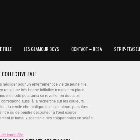
 FILLE
LES GLAMOUR BOYS
CONTACT – RESA
STRIP-TEASEU
É COLLECTIVE EVJF
as négliger pour un enterrement de vie de jeune fille.
ça reste une très bonne initiative à mettre en place.
ne méthode pour ainsi se réveiller en douceur.
e correspond aussi à la recherche sur les couleurs.
sion du cercle chromatique et des couleurs primaires.
intre ou de peintre décorateur à l’oeil exercé.
lement le fameux spectacle des chippendales en soirée.