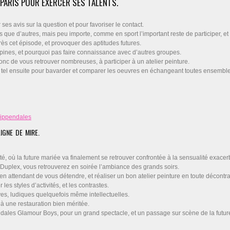
PARIS POUR EXERCER SES TALENTS.
es avis sur la question et pour favoriser le contact.
que d’autres, mais peu importe, comme en sport l’important reste de participer, et 
rès cet épisode, et provoquer des aptitudes futures.
pines, et pourquoi pas faire connaissance avec d’autres groupes.
nc de vous retrouver nombreuses, à participer à un atelier peinture.
de tel ensuite pour bavarder et comparer les oeuvres en échangeant toutes ensemble
IGNE DE MIRE.
ité, où la future mariée va finalement se retrouver confrontée à la sensualité exa
 Duplex, vous retrouverez en soirée l’ambiance des grands soirs.
 attendant de vous détendre, et réaliser un bon atelier peinture en toute décontra
s styles d’activités, et les contrastes.
ives, ludiques quelquefois même intellectuelles.
t à une restauration bien méritée.
ndales Glamour Boys, pour un grand spectacle, et un passage sur scène de la futur