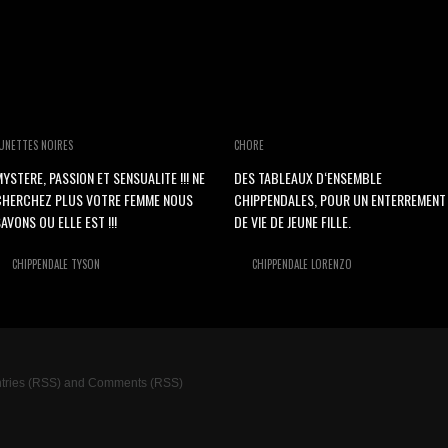
UNETTES NOIRES
CHORE
YSTERE, PASSION ET SENSUALITE !!! NE
DES TABLEAUX D‘ENSEMBLE
CHERCHEZ PLUS VOTRE FEMME NOUS
CHIPPENDALES, POUR UN ENTERREMENT
AVONS OU ELLE EST !!!
DE VIE DE JEUNE FILLE.
CHIPPENDALE TYSON
CHIPPENDALE LORENZO
tries (RSS)
and
Comments (RSS)