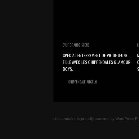
EVJF GRANDE SCÈNE
L
SPECIAL ENTERREMENT DE VIE DE JEUNE
M
FILLE AVEC LES CHIPPENDALES GLAMOUR
BOYS.
S
CHIPPENDALE ANGELO
chippendales
is proudly powered by
WordPress
En