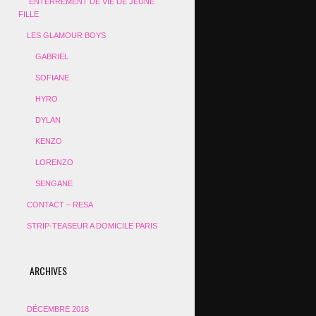
ENTERREMENT DE VIE DE JEUNE
FILLE
LES GLAMOUR BOYS
GABRIEL
SOFIANE
HYRO
DYLAN
KENZO
LORENZO
SENGANE
CONTACT – RESA
STRIP-TEASEUR A DOMICILE PARIS
ARCHIVES
DÉCEMBRE 2018