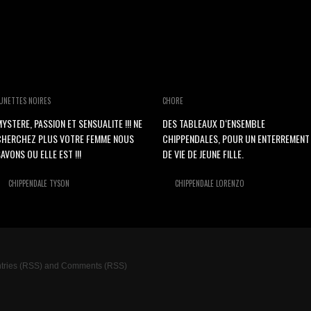
UNETTES NOIRES
CHORE
YSTERE, PASSION ET SENSUALITE !!! NE
DES TABLEAUX D‘ENSEMBLE
CHERCHEZ PLUS VOTRE FEMME NOUS
CHIPPENDALES, POUR UN ENTERREMENT
AVONS OU ELLE EST !!!
DE VIE DE JEUNE FILLE.
CHIPPENDALE TYSON
CHIPPENDALE LORENZO
tries (RSS)
and
Comments (RSS)