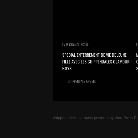
EVJF GRANDE SCÈNE
L
SPECIAL ENTERREMENT DE VIE DE JEUNE
M
FILLE AVEC LES CHIPPENDALES GLAMOUR
BOYS.
S
CHIPPENDALE ANGELO
chippendales
is proudly powered by
WordPress
En