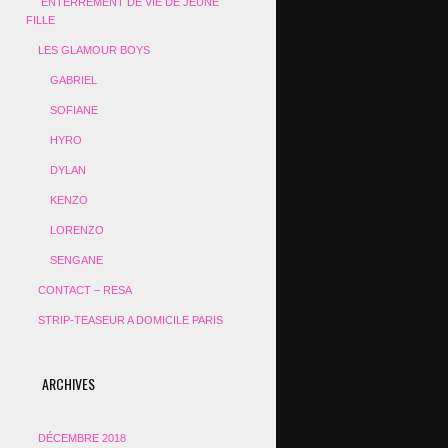
ENTERREMENT DE VIE DE JEUNE
FILLE
LES GLAMOUR BOYS
GABRIEL
SOFIANE
HYRO
DYLAN
KENZO
LORENZO
SENGANE
CONTACT – RESA
STRIP-TEASEUR A DOMICILE PARIS
ARCHIVES
DÉCEMBRE 2018