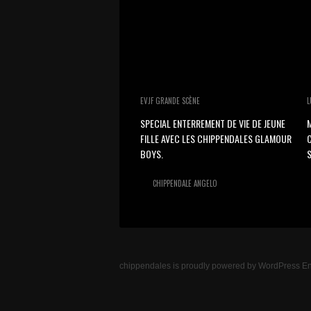
EVJF GRANDE SCÈNE
L
SPECIAL ENTERREMENT DE VIE DE JEUNE
M
FILLE AVEC LES CHIPPENDALES GLAMOUR
BOYS.
S
CHIPPENDALE ANGELO
chippendales
is proudly powered by
WordPress
En