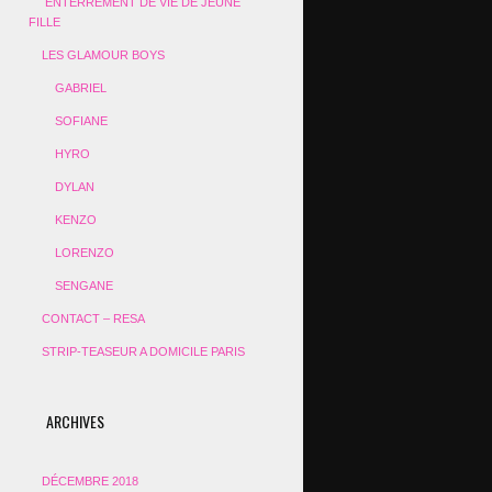
ENTERREMENT DE VIE DE JEUNE
FILLE
LES GLAMOUR BOYS
GABRIEL
SOFIANE
HYRO
DYLAN
KENZO
LORENZO
SENGANE
CONTACT – RESA
STRIP-TEASEUR A DOMICILE PARIS
ARCHIVES
DÉCEMBRE 2018