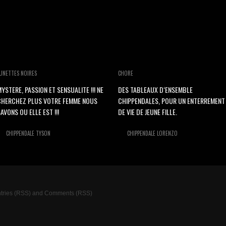
UNETTES NOIRES
CHORE
YSTERE, PASSION ET SENSUALITE !!! NE
DES TABLEAUX D‘ENSEMBLE
CHERCHEZ PLUS VOTRE FEMME NOUS
CHIPPENDALES, POUR UN ENTERREMENT
AVONS OU ELLE EST !!!
DE VIE DE JEUNE FILLE.
CHIPPENDALE TYSON
CHIPPENDALE LORENZO
tries (RSS)
and
Comments (RSS)