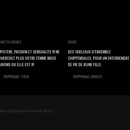
UNETTES NOIRES
CHORE
YSTERE, PASSION ET SENSUALITE !!! NE
DES TABLEAUX D‘ENSEMBLE
CHERCHEZ PLUS VOTRE FEMME NOUS
CHIPPENDALES, POUR UN ENTERREMENT
AVONS OU ELLE EST !!!
DE VIE DE JEUNE FILLE.
CHIPPENDALE TYSON
CHIPPENDALE LORENZO
tries (RSS)
and
Comments (RSS)