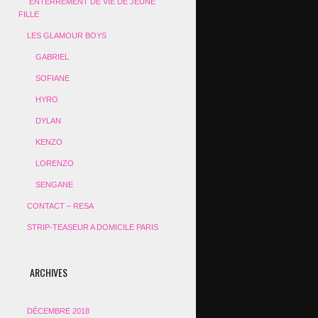
ENTERREMENT DE VIE DE JEUNE
FILLE
LES GLAMOUR BOYS
GABRIEL
SOFIANE
HYRO
DYLAN
KENZO
LORENZO
SENGANE
CONTACT – RESA
STRIP-TEASEUR A DOMICILE PARIS
ARCHIVES
DÉCEMBRE 2018