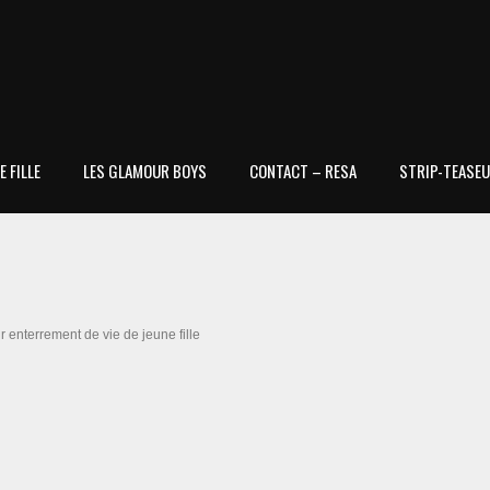
 FILLE
LES GLAMOUR BOYS
CONTACT – RESA
STRIP-TEASEU
 enterrement de vie de jeune fille