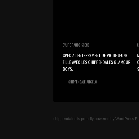
EVJF GRANDE SCÈNE
L
SPECIAL ENTERREMENT DE VIE DE JEUNE
M
FILLE AVEC LES CHIPPENDALES GLAMOUR
BOYS.
S
CHIPPENDALE ANGELO
chippendales
is proudly powered by
WordPress
En