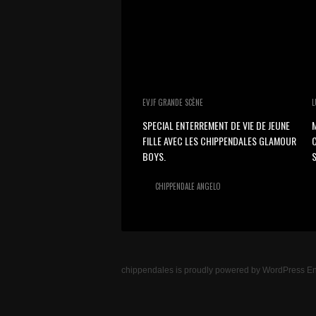
EVJF GRANDE SCÈNE
L
SPECIAL ENTERREMENT DE VIE DE JEUNE
M
FILLE AVEC LES CHIPPENDALES GLAMOUR
BOYS.
S
CHIPPENDALE ANGELO
chippendales
is proudly powered by
WordPress
En