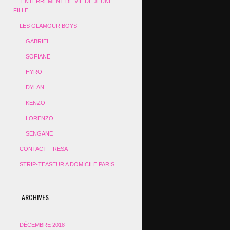
ENTERREMENT DE VIE DE JEUNE
FILLE
LES GLAMOUR BOYS
GABRIEL
SOFIANE
HYRO
DYLAN
KENZO
LORENZO
SENGANE
CONTACT – RESA
STRIP-TEASEUR A DOMICILE PARIS
ARCHIVES
DÉCEMBRE 2018