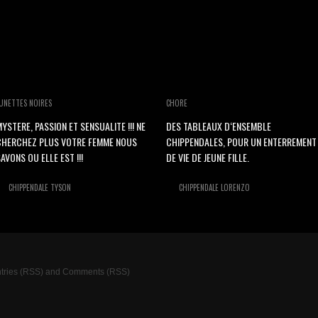
UNETTES NOIRES
CHORE
YSTERE, PASSION ET SENSUALITE !!! NE
DES TABLEAUX D‘ENSEMBLE
CHERCHEZ PLUS VOTRE FEMME NOUS
CHIPPENDALES, POUR UN ENTERREMENT
AVONS OU ELLE EST !!!
DE VIE DE JEUNE FILLE.
CHIPPENDALE TYSON
CHIPPENDALE LORENZO
tries (RSS)
and
Comments (RSS)